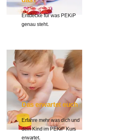
Entdecke für was PEKiP
genau steht.
Das erwartet euch
Erfahre mehr was dich und
dein Kind im PEKiP Kurs
erwartet.