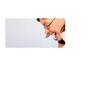
Kursdaten
Hier gelangst du den Daten
der nächsten PEKiP Kurse.